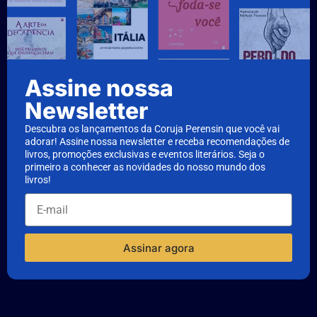
Assine nossa
Newsletter
Descubra os lançamentos da Coruja Perensin que você vai
adorar! Assine nossa newsletter e receba recomendações de
livros, promoções exclusivas e eventos literários. Seja o
primeiro a conhecer as novidades do nosso mundo dos
livros!
Assinar agora