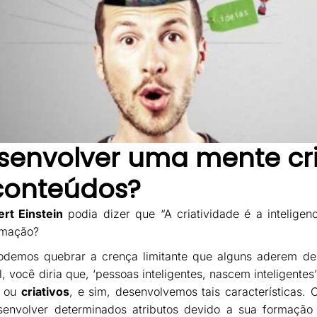
envolver uma mente cri
 conteúdos?
ert Einstein
podia dizer que “A criatividade é a inteligenc
rmação?
emos quebrar a crença limitante que alguns aderem de 
al, você diria que, ‘pessoas inteligentes, nascem inteligente
ou
criativos
, e sim, desenvolvemos tais características.
envolver determinados atributos devido a sua formação cu