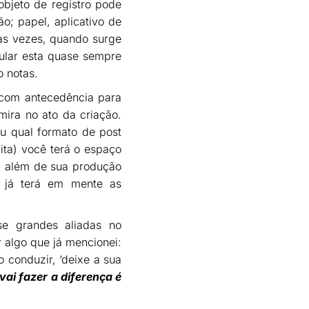
objeto de registro pode
o; papel, aplicativo de
às vezes, quando surge
ular esta quase sempre
o notas.
com antecedência para
umira no ato da criação.
u qual formato de post
mita) você terá o espaço
m, além de sua produção
e já terá em mente as
se grandes aliadas no
r algo que já mencionei:
 conduzir, ‘deixe a sua
ai fazer a diferença é