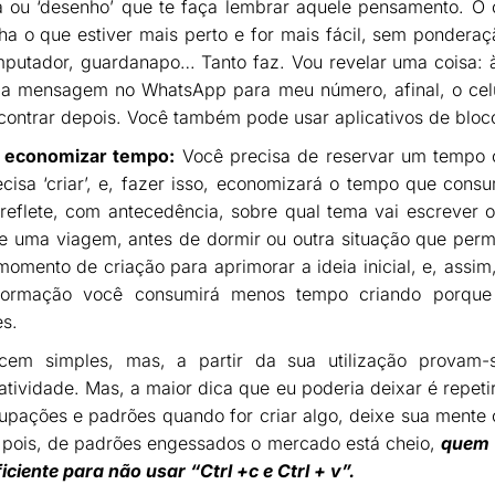
a ou ‘desenho’ que te faça lembrar aquele pensamento. O 
ha o que estiver mais perto e for mais fácil, sem ponderaçã
mputador, guardanapo… Tanto faz. Vou revelar uma coisa: 
ma mensagem no WhatsApp para meu número, afinal, o cel
ncontrar depois. Você também pode usar aplicativos de bloc
a economizar tempo:
Você precisa de reservar um tempo 
ecisa ‘criar’, e, fazer isso, economizará o tempo que cons
eflete, com antecedência, sobre qual tema vai escrever o
ante uma viagem, antes de dormir ou outra situação que per
 momento de criação para aprimorar a ideia inicial, e, assi
nformação você consumirá menos tempo criando porqu
es.
ecem simples, mas, a partir da sua utilização provam-
tividade. Mas, a maior dica que eu poderia deixar é repeti
pações e padrões quando for criar algo, deixe sua mente o
r’, pois, de padrões engessados o mercado está cheio,
quem v
ciente para não usar “Ctrl +c e Ctrl + v”.