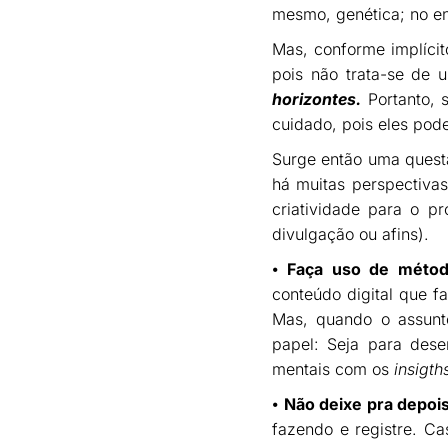
mesmo, genética; no e
Mas, conforme implícit
pois não trata-se de u
horizontes.
Portanto, 
cuidado, pois eles pod
Surge então uma questã
há muitas perspectivas
criatividade para o pr
divulgação ou afins).
⦁
Faça uso de método
conteúdo digital que f
Mas, quando o assunto 
papel: Seja para des
mentais com os
insigth
⦁
Não deixe pra depois
fazendo e registre. Ca