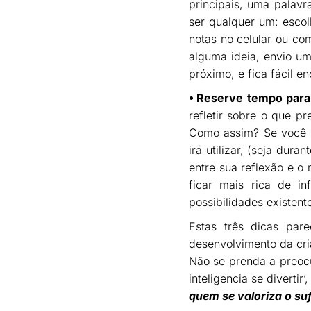
principais, uma palavr
ser qualquer um: escol
notas no celular ou co
alguma ideia, envio u
próximo, e fica fácil e
⦁ Reserve tempo par
refletir sobre o que pr
Como assim? Se você r
irá utilizar, (seja dur
entre sua reflexão e o
ficar mais rica de i
possibilidades existent
Estas três dicas par
desenvolvimento da cria
Não se prenda a preocu
inteligencia se diverti
quem se valoriza o sufi