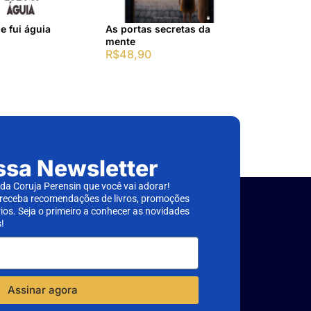
e fui águia
As portas secretas da
mente
R$
48,90
ssa Newsletter
a Coruja Perensin que você vai adorar!
 receba recomendações de livros, promoções
rios. Seja o primeiro a conhecer as novidades
!
Assinar agora