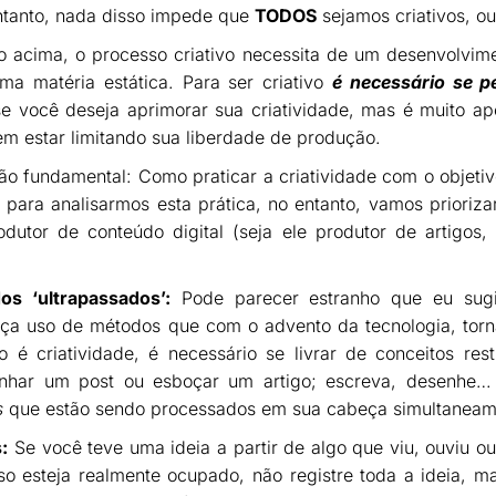
ntanto, nada disso impede que
TODOS
sejamos criativos, ou
o acima, o processo criativo necessita de um desenvolvime
ma matéria estática. Para ser criativo
é necessário se p
se você deseja aprimorar sua criatividade, mas é muito a
em estar limitando sua liberdade de produção.
o fundamental: Como praticar a criatividade com o objeti
 para analisarmos esta prática, no entanto, vamos prioriz
odutor de conteúdo digital (seja ele produtor de artigos,
s ‘ultrapassados’:
Pode parecer estranho que eu sugi
aça uso de métodos que com o advento da tecnologia, torn
é criatividade, é necessário se livrar de conceitos restr
enhar um post ou esboçar um artigo; escreva, desenhe…
s
que estão sendo processados em sua cabeça simultaneam
:
Se você teve uma ideia a partir de algo que viu, ouviu ou
so esteja realmente ocupado, não registre toda a ideia, 