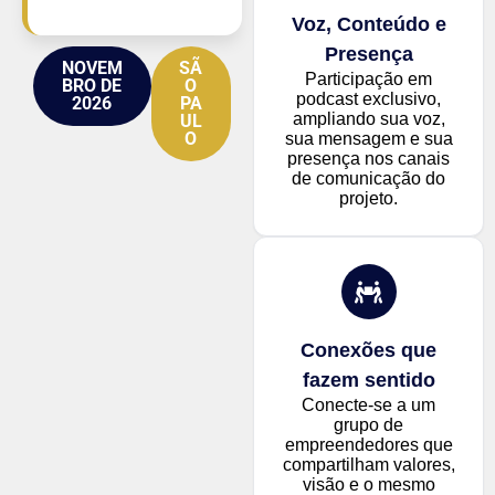
Voz, Conteúdo e
Presença
NOVEM
SÃ
Participação em
BRO DE
O
podcast exclusivo,
2026
PA
ampliando sua voz,
UL
O
sua mensagem e sua
presença nos canais
de comunicação do
projeto.
Conexões que
fazem sentido
Conecte-se a um
grupo de
empreendedores que
compartilham valores,
visão e o mesmo