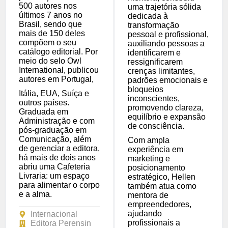
500 autores nos
uma trajetória sólida
últimos 7 anos no
dedicada à
Brasil, sendo que
transformação
mais de 150 deles
pessoal e profissional,
compõem o seu
auxiliando pessoas a
catálogo editorial. Por
identificarem e
meio do selo Owl
ressignificarem
International, publicou
crenças limitantes,
autores em Portugal,
padrões emocionais e
bloqueios
Itália, EUA, Suíça e
inconscientes,
outros países.
promovendo clareza,
Graduada em
equilíbrio e expansão
Administração e com
de consciência.
pós-graduação em
Comunicação, além
Com ampla
de gerenciar a editora,
experiência em
há mais de dois anos
marketing e
abriu uma Cafeteria
posicionamento
Livraria: um espaço
estratégico, Hellen
para alimentar o corpo
também atua como
e a alma.
mentora de
empreendedores,
ajudando
Internacional
profissionais a
Editora Perensin