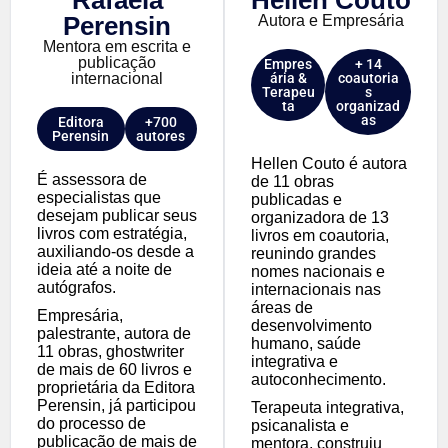
Rafaela
Hellen Couto
Perensin
Autora e Empresária
Mentora em escrita e
publicação
Empres
+ 14
internacional
ária &
coautoria
Terapeu
s
ta
organizad
as
Editora
+700
Perensin
autores
Hellen Couto é autora
É assessora de
de 11 obras
especialistas que
publicadas e
desejam publicar seus
organizadora de 13
livros com estratégia,
livros em coautoria,
auxiliando-os desde a
reunindo grandes
ideia até a noite de
nomes nacionais e
autógrafos.
internacionais nas
áreas de
Empresária,
desenvolvimento
palestrante, autora de
humano, saúde
11 obras, ghostwriter
integrativa e
de mais de 60 livros e
autoconhecimento.
proprietária da Editora
Perensin, já participou
Terapeuta integrativa,
do processo de
psicanalista e
publicação de mais de
mentora, construiu