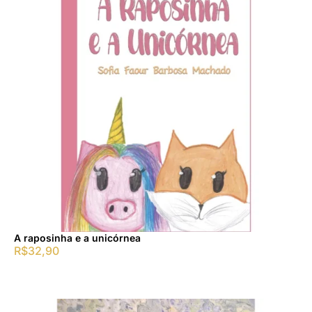
A raposinha e a unicórnea
R$
32,90