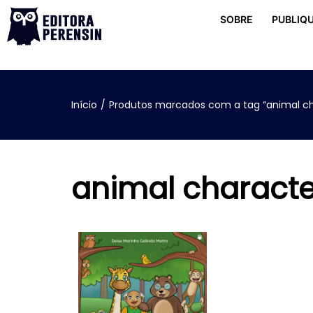
SOBRE
PUBLIQU
Início
/
Produtos marcados com a tag “animal ch
animal characte