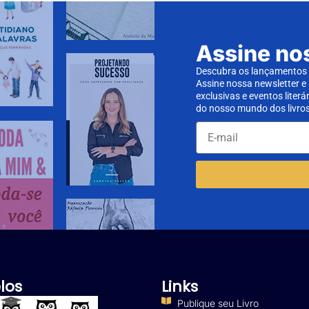
Assine no
Descubra os lançamentos d
Assine nossa newsletter e
exclusivas e eventos literá
do nosso mundo dos livros
los
Links
Publique seu Livro