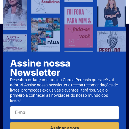
Assine nossa
Newsletter
Descubra os lançamentos da Coruja Perensin que você vai
adorar! Assine nossa newsletter e receba recomendações de
livros, promoções exclusivas e eventos literários. Seja o
primeiro a conhecer as novidades do nosso mundo dos
livros!
Assinar agora