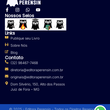
Nossos Selos
Links
Publique seu Livro
Sobre Nós
Blog
Contato
(32) 98467-7468
diretoria@editoraperensin.com.br
originais@editoraperensin.com.br
Dom Silvério, 150, Alto dos Passos
Juiz de Fora – MG
© 2025 - Editora Perensin - Todos os Direitos Reservados