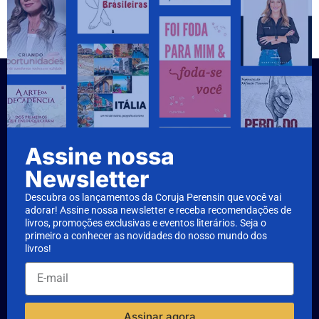
Assine nossa
Newsletter
Descubra os lançamentos da Coruja Perensin que você vai
adorar! Assine nossa newsletter e receba recomendações de
livros, promoções exclusivas e eventos literários. Seja o
primeiro a conhecer as novidades do nosso mundo dos
livros!
Assinar agora