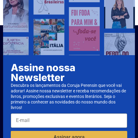
Assine nossa
Newsletter
Descubra os lançamentos da Coruja Perensin que você vai
adorar! Assine nossa newsletter e receba recomendações de
livros, promoções exclusivas e eventos literários. Seja o
primeiro a conhecer as novidades do nosso mundo dos
livros!
Assinar agora