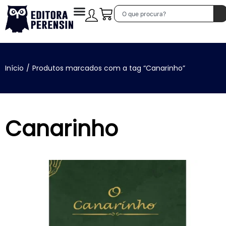
Início
/
Produtos marcados com a tag “Canarinho”
Canarinho