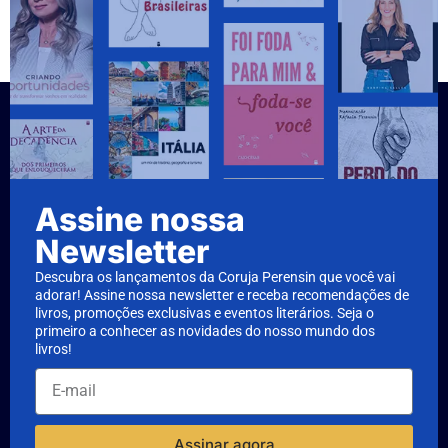
Assine nossa
Newsletter
Descubra os lançamentos da Coruja Perensin que você vai
adorar! Assine nossa newsletter e receba recomendações de
livros, promoções exclusivas e eventos literários. Seja o
primeiro a conhecer as novidades do nosso mundo dos
livros!
Assinar agora