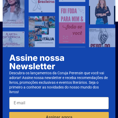
Assine nossa
Newsletter
Descubra os lançamentos da Coruja Perensin que você vai
adorar! Assine nossa newsletter e receba recomendações de
livros, promoções exclusivas e eventos literários. Seja o
primeiro a conhecer as novidades do nosso mundo dos
livros!
Assinar agora