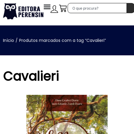
Início
/
Produtos marcados com a tag “Cavalieri”
Cavalieri