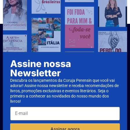
Assine nossa
Newsletter
Descubra os lançamentos da Coruja Perensin que você vai
adorar! Assine nossa newsletter e receba recomendações de
livros, promoções exclusivas e eventos literários. Seja o
primeiro a conhecer as novidades do nosso mundo dos
livros!
Assinar agora