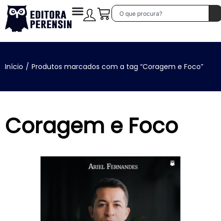
Início
/
Produtos marcados com a tag “Coragem e Foco”
Coragem e Foco