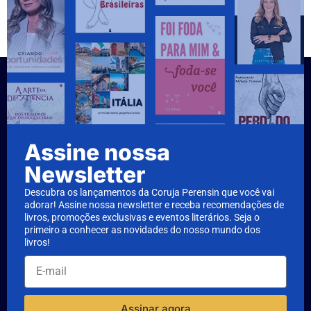
Assine nossa
Newsletter
Descubra os lançamentos da Coruja Perensin que você vai
adorar! Assine nossa newsletter e receba recomendações de
livros, promoções exclusivas e eventos literários. Seja o
primeiro a conhecer as novidades do nosso mundo dos
livros!
Assinar agora