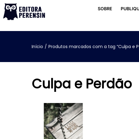
SOBRE
PUBLIQU
Início
/
Produtos marcados com a tag “Culpa e P
Culpa e Perdão