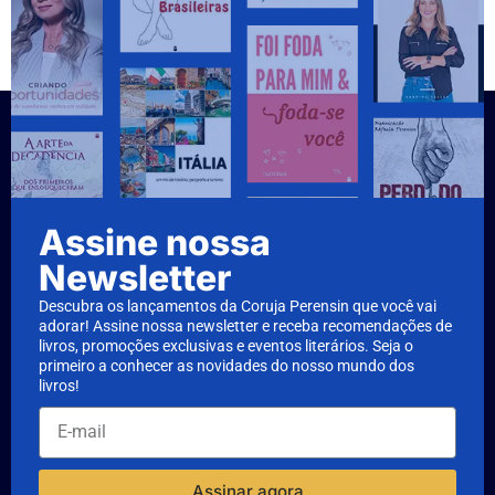
Assine nossa
Newsletter
Descubra os lançamentos da Coruja Perensin que você vai
adorar! Assine nossa newsletter e receba recomendações de
livros, promoções exclusivas e eventos literários. Seja o
primeiro a conhecer as novidades do nosso mundo dos
livros!
Assinar agora