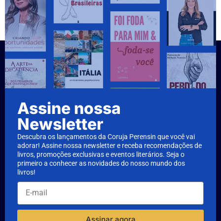
Assine nossa
Newsletter
Descubra os lançamentos da Coruja Perensin que você vai
adorar! Assine nossa newsletter e receba recomendações de
livros, promoções exclusivas e eventos literários. Seja o
primeiro a conhecer as novidades do nosso mundo dos
livros!
Assinar agora