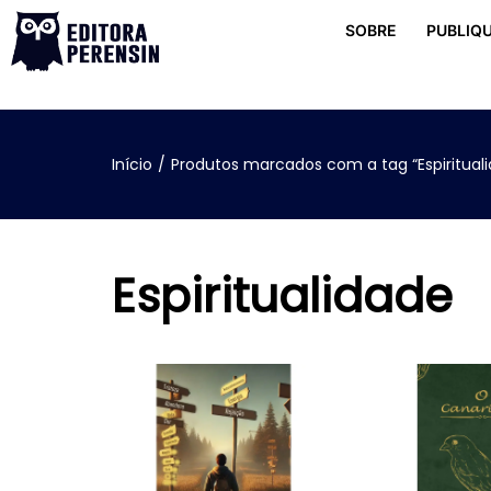
SOBRE
PUBLIQU
Início
/
Produtos marcados com a tag “Espiritual
Espiritualidade