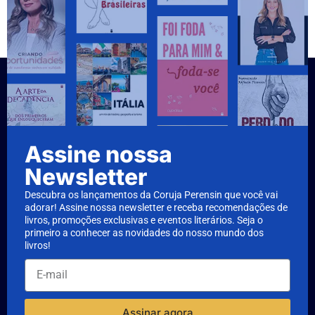
Assine nossa
Newsletter
Descubra os lançamentos da Coruja Perensin que você vai
adorar! Assine nossa newsletter e receba recomendações de
livros, promoções exclusivas e eventos literários. Seja o
primeiro a conhecer as novidades do nosso mundo dos
livros!
Assinar agora