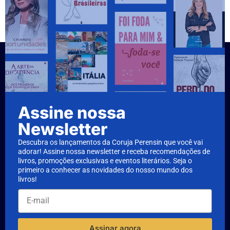
Assine nossa
Newsletter
Descubra os lançamentos da Coruja Perensin que você vai
adorar! Assine nossa newsletter e receba recomendações de
livros, promoções exclusivas e eventos literários. Seja o
primeiro a conhecer as novidades do nosso mundo dos
livros!
Assinar agora