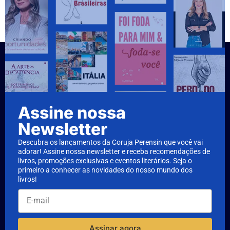
Assine nossa
Newsletter
Descubra os lançamentos da Coruja Perensin que você vai
adorar! Assine nossa newsletter e receba recomendações de
livros, promoções exclusivas e eventos literários. Seja o
primeiro a conhecer as novidades do nosso mundo dos
livros!
Assinar agora