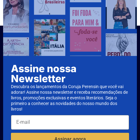
Assine nossa
Newsletter
Descubra os lançamentos da Coruja Perensin que você vai
adorar! Assine nossa newsletter e receba recomendações de
livros, promoções exclusivas e eventos literários. Seja o
primeiro a conhecer as novidades do nosso mundo dos
livros!
Assinar agora