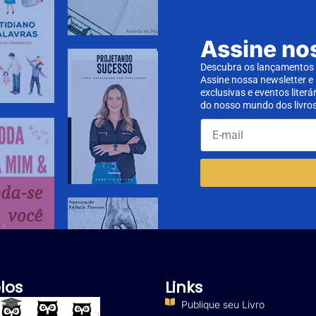
Assine no
Descubra os lançamentos d
Assine nossa newsletter e
exclusivas e eventos literá
do nosso mundo dos livros
los
Links
Publique seu Livro