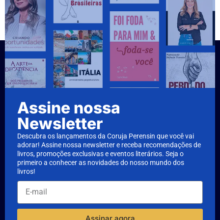
Assine nossa
Newsletter
Descubra os lançamentos da Coruja Perensin que você vai
adorar! Assine nossa newsletter e receba recomendações de
livros, promoções exclusivas e eventos literários. Seja o
primeiro a conhecer as novidades do nosso mundo dos
livros!
Assinar agora