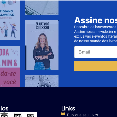
Assine no
Descubra os lançamentos d
Assine nossa newsletter e
exclusivas e eventos literá
do nosso mundo dos livros
los
Links
Publique seu Livro