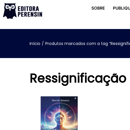
SOBRE
PUBLIQU
Início
/
Produtos marcados com a tag “Ressignif
Ressignificação