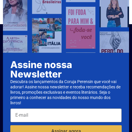
Assine nossa
Newsletter
Descubra os lançamentos da Coruja Perensin que você vai
adorar! Assine nossa newsletter e receba recomendações de
livros, promoções exclusivas e eventos literários. Seja o
primeiro a conhecer as novidades do nosso mundo dos
livros!
Assinar agora