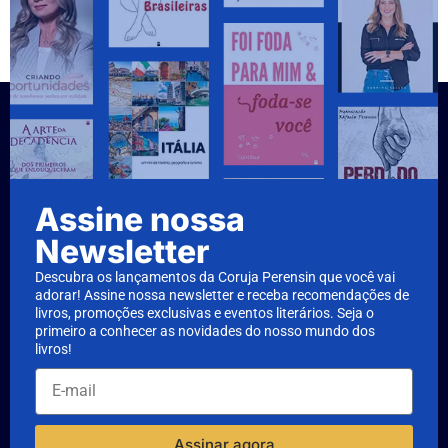
Assine nossa
Newsletter
Descubra os lançamentos da Coruja Perensin que você vai
adorar! Assine nossa newsletter e receba recomendações de
livros, promoções exclusivas e eventos literários. Seja o
primeiro a conhecer as novidades do nosso mundo dos
livros!
Assinar agora