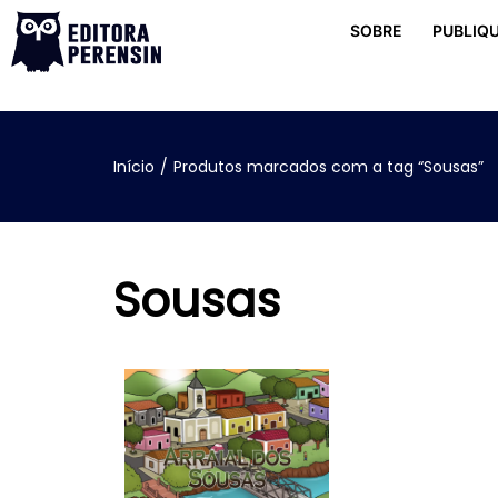
SOBRE
PUBLIQU
Início
/
Produtos marcados com a tag “Sousas”
Sousas