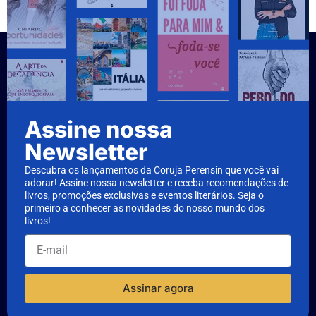
Assine nossa
Newsletter
Descubra os lançamentos da Coruja Perensin que você vai
adorar! Assine nossa newsletter e receba recomendações de
livros, promoções exclusivas e eventos literários. Seja o
primeiro a conhecer as novidades do nosso mundo dos
livros!
Assinar agora