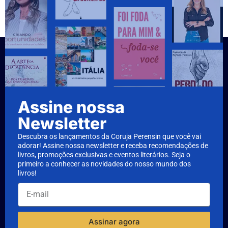
Assine nossa
Newsletter
Descubra os lançamentos da Coruja Perensin que você vai
adorar! Assine nossa newsletter e receba recomendações de
livros, promoções exclusivas e eventos literários. Seja o
primeiro a conhecer as novidades do nosso mundo dos
livros!
Assinar agora