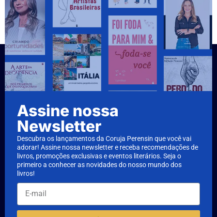
Assine nossa
Newsletter
Descubra os lançamentos da Coruja Perensin que você vai
adorar! Assine nossa newsletter e receba recomendações de
livros, promoções exclusivas e eventos literários. Seja o
primeiro a conhecer as novidades do nosso mundo dos
livros!