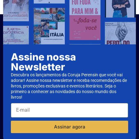
Assine nossa
Newsletter
Descubra os lançamentos da Coruja Perensin que você vai
adorar! Assine nossa newsletter e receba recomendações de
livros, promoções exclusivas e eventos literários. Seja o
primeiro a conhecer as novidades do nosso mundo dos
livros!
Assinar agora