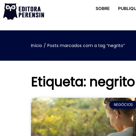
SOBRE
PUBLIQU
Início
/
Posts marcados com a tag “negrito”
Etiqueta: negrito
NEGÓCIOS