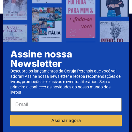
Assine nossa
Newsletter
Descubra os lançamentos da Coruja Perensin que você vai
adorar! Assine nossa newsletter e receba recomendações de
livros, promoções exclusivas e eventos literários. Seja o
primeiro a conhecer as novidades do nosso mundo dos
livros!
Assinar agora