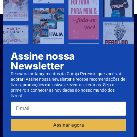
Assine nossa
Newsletter
Descubra os lançamentos da Coruja Perensin que você vai
adorar! Assine nossa newsletter e receba recomendações de
livros, promoções exclusivas e eventos literários. Seja o
primeiro a conhecer as novidades do nosso mundo dos
livros!
Assinar agora