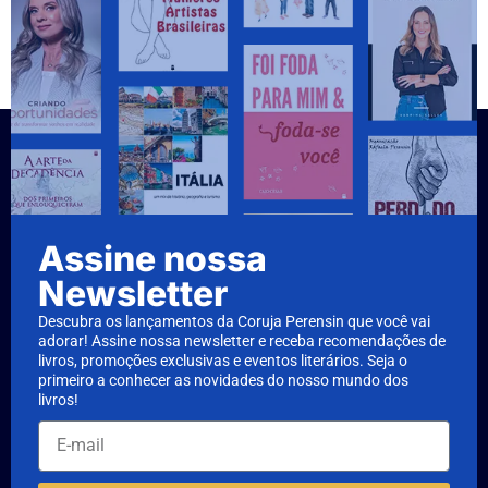
Assine nossa
Newsletter
Descubra os lançamentos da Coruja Perensin que você vai
adorar! Assine nossa newsletter e receba recomendações de
livros, promoções exclusivas e eventos literários. Seja o
primeiro a conhecer as novidades do nosso mundo dos
livros!