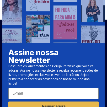
Assine nossa
Newsletter
Descubra os lançamentos da Coruja Perensin que você vai
adorar! Assine nossa newsletter e receba recomendações de
livros, promoções exclusivas e eventos literários. Seja o
primeiro a conhecer as novidades do nosso mundo dos
livros!
Assinar agora