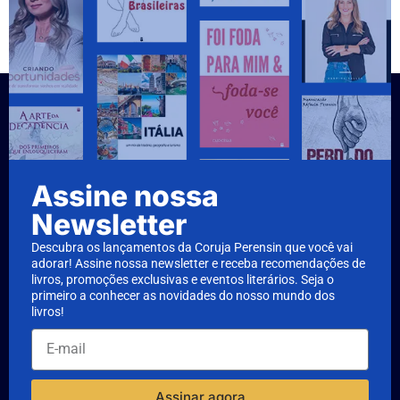
Assine nossa
Newsletter
Descubra os lançamentos da Coruja Perensin que você vai
adorar! Assine nossa newsletter e receba recomendações de
livros, promoções exclusivas e eventos literários. Seja o
primeiro a conhecer as novidades do nosso mundo dos
livros!
Assinar agora