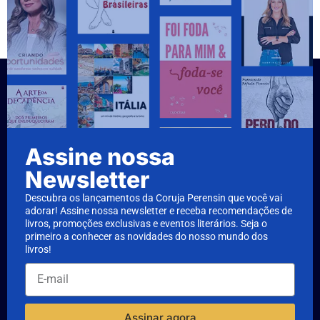
Assine nossa
Newsletter
Descubra os lançamentos da Coruja Perensin que você vai
adorar! Assine nossa newsletter e receba recomendações de
livros, promoções exclusivas e eventos literários. Seja o
primeiro a conhecer as novidades do nosso mundo dos
livros!
Assinar agora