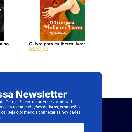
a no
O livro para mulheres livres
R$
35,00
ssa Newsletter
a Coruja Perensin que você vai adorar!
 receba recomendações de livros, promoções
rios. Seja o primeiro a conhecer as novidades
!