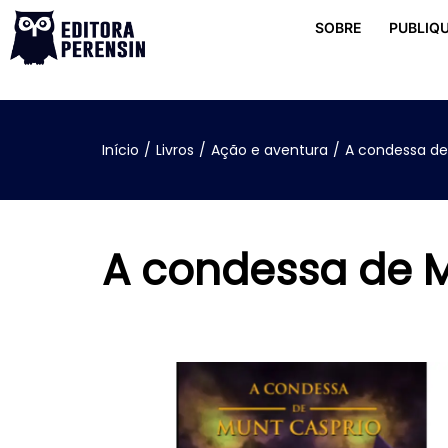
SOBRE
PUBLIQU
Início
/
Livros
/
Ação e aventura
/
A condessa de
A condessa de 