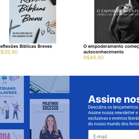
eflexões Biblicas Breves
O empoderamento começ
R$
39,90
autoconhecimento
R$
46,90
Assine no
Descubra os lançamentos d
Assine nossa newsletter e
exclusivas e eventos literá
do nosso mundo dos livros