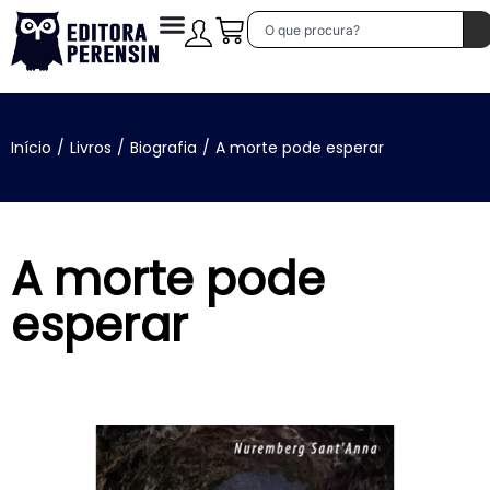
Início
/
Livros
/
Biografia
/
A morte pode esperar
A morte pode
esperar