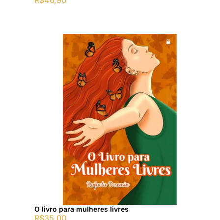
R$
46,90
O livro para mulheres livres
R$
35,00