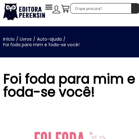
Início
/
Livros
/
Auto-ajuda
/
Foi foda para mim e foda-se você!
Foi foda para mim e
foda-se você!