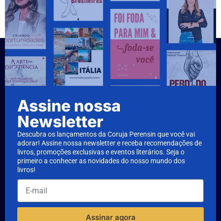
Assine nossa
Newsletter
Descubra os lançamentos da Coruja Perensin que você vai
adorar! Assine nossa newsletter e receba recomendações de
livros, promoções exclusivas e eventos literários. Seja o
primeiro a conhecer as novidades do nosso mundo dos
livros!
Assinar agora