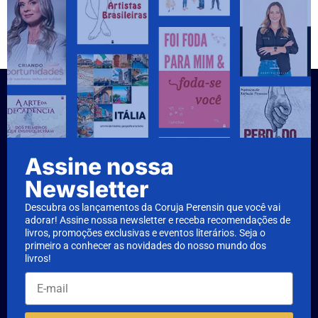
Assine nossa
Newsletter
Descubra os lançamentos da Coruja Perensin que você vai
adorar! Assine nossa newsletter e receba recomendações de
livros, promoções exclusivas e eventos literários. Seja o
primeiro a conhecer as novidades do nosso mundo dos
livros!