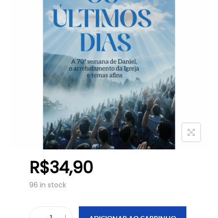
R$
34,90
96 in stock