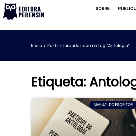
SOBRE
PUBLIQU
Início
/
Posts marcados com a tag “Antologia”
Etiqueta: Antolo
MANUAL DO ESCRITOR