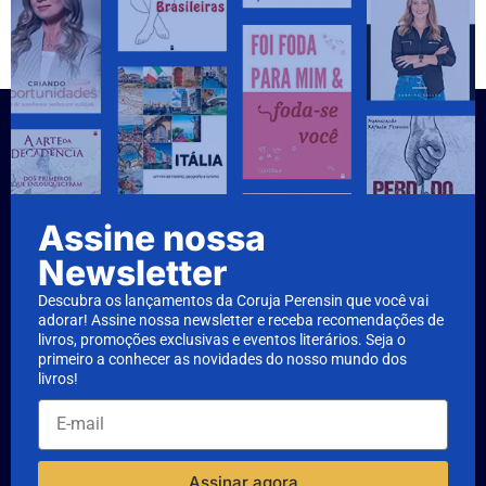
Assine nossa
Newsletter
Descubra os lançamentos da Coruja Perensin que você vai
adorar! Assine nossa newsletter e receba recomendações de
livros, promoções exclusivas e eventos literários. Seja o
primeiro a conhecer as novidades do nosso mundo dos
livros!
Assinar agora