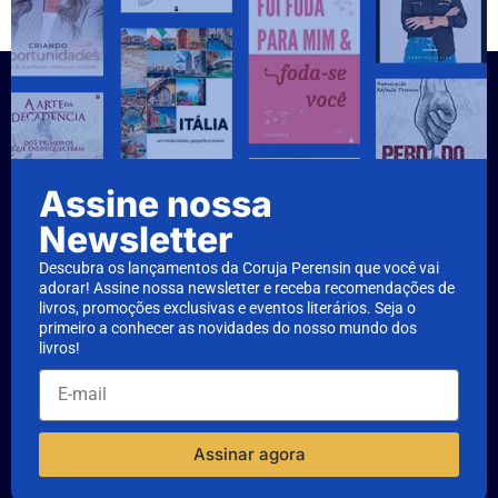
Assine nossa
Newsletter
Descubra os lançamentos da Coruja Perensin que você vai
adorar! Assine nossa newsletter e receba recomendações de
livros, promoções exclusivas e eventos literários. Seja o
primeiro a conhecer as novidades do nosso mundo dos
livros!
Assinar agora