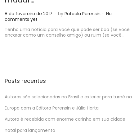
.
.
P
2
8 de fevereiro de 2017
by
Rafaela Perensin
No
o
4
comments yet
s
d
t
Tenho uma notícia para você que pode ser boa (se você
e
e
encarar como um conselho amigo) ou ruim (se você…
m
d
a
o
i
n
o
d
e
2
0
Posts recentes
1
8
Autoras são selecionadas no Brasil e exterior para turnê na
Europa com a Editora Perensin e Júlia Horta
Autora é recebida com enorme carinho em sua cidade
natal para lançamento