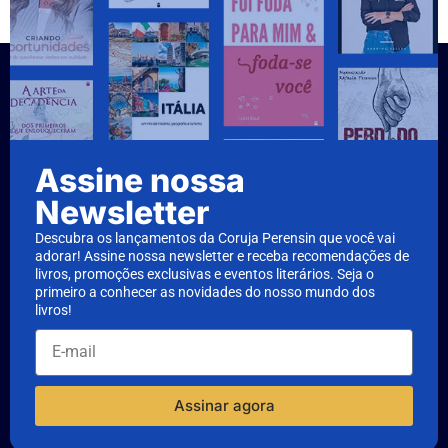
Assine nossa
Newsletter
Descubra os lançamentos da Coruja Perensin que você vai
adorar! Assine nossa newsletter e receba recomendações de
livros, promoções exclusivas e eventos literários. Seja o
primeiro a conhecer as novidades do nosso mundo dos
livros!
Assinar agora