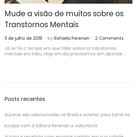
Mude a visão de muitos sobre os
Transtornos Mentais
.
.
P
2
11 de julho de 2018
by
Rafaela Perensin
2 Comments
o
0
s
Já se foi o tempo em que falar sobre os transtornos
d
t
mentais era tabu. Hoje em dia precisamos sim abordar…
e
e
j
d
u
o
l
n
h
o
d
e
Posts recentes
2
0
1
Autoras são selecionadas no Brasil e exterior para turnê na
8
Europa com a Editora Perensin e Júlia Horta
Autora é recebida com enorme carinho em sua cidade