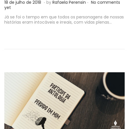
.
.
P
2
18 de julho de 2018
by
Rafaela Perensin
No comments
o
0
yet
s
d
t
Já se foi o tempo em que todos os personagens de nossas
e
e
histórias eram intocáveis e irreais, com vidas plenas…
j
d
u
o
l
n
h
o
d
e
2
0
1
8